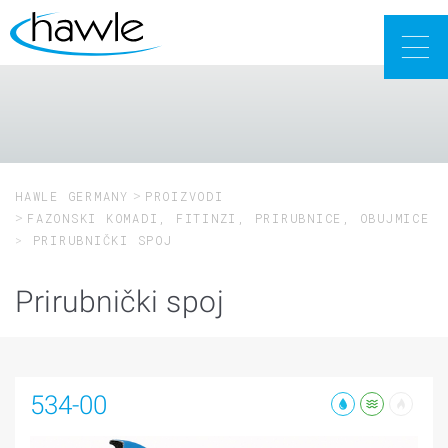
Togg
navig
HAWLE GERMANY
PROIZVODI
FAZONSKI KOMADI, FITINZI, PRIRUBNICE, OBUJMICE
PRIRUBNIČKI SPOJ
Prirubnički spoj
534-00