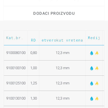
DODACI PROIZVODU
Kat.br.
Medij
T
RD
etverokut vretena
9100080100
0,80
12,3 mm
9100100100
1,00
12,3 mm
9100125100
1,25
12,3 mm
9100130100
1,30
12,3 mm