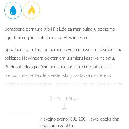
Ugradbene garniture (tip H) služe za manipulaciju podzemo
ugrađenih ogrlica i obujmica sa Hawlingerom.
Ugradbena garnitura se pomoću zvona s navojem učvršćuje na
poklopac Hawlingera okretanjem u smjeru kazaljke na satu.
Prednost takvog načina spajanja garniture i armature je u
prenosu momenta sile s vretenskog nastavka na vreteno.
Dodatno spajanje vretena i garniture s klinom za učvršćenje nije
potrebno.
ČITAJ DALJE
Prilikom ugradnje potrebno je paziti na ispravnu drenažu ogrlice
ili obujmice sa Hawlingerom i ugradbene garniture, a sve da bi
se postigla zaštita od smrzavanja.
Navojno zvono: GJL-250, Hawle epoksidna
praškasta zaštita
Za manipulaciju se koriste ključevi prema DIN 3223. Produžetci i