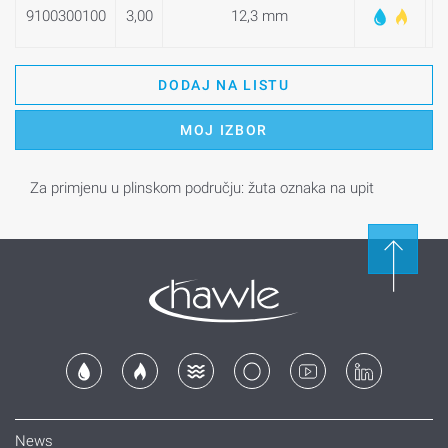
9100300100
3,00
12,3 mm
DODAJ NA LISTU
MOJ IZBOR
Za primjenu u plinskom području: žuta oznaka na upit
News