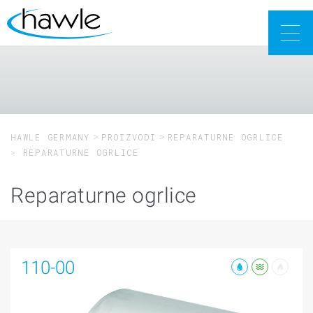
Togg
navig
HAWLE GERMANY
PROIZVODI
REPARATURNE OGRLICE
REPARATURNE OGRLICE
Reparaturne ogrlice
110-00