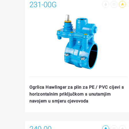
231-00G
Ogrlica Hawlinger za plin za PE / PVC cijevi s
horizontalnim priključkom s unutarnjim
navojem u smjeru cjevovoda
240-00