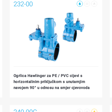
232-00
Ogrlica Hawlinger za PE / PVC cijevi s
horizontalinim priključkom s unutarnjim
navojem 90° u odnosu na smjer cjevovoda
240-00G