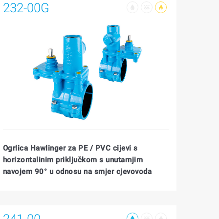
232-00G
Ogrlica Hawlinger za PE / PVC cijevi s
horizontalinim priključkom s unutarnjim
navojem 90° u odnosu na smjer cjevovoda
241-00