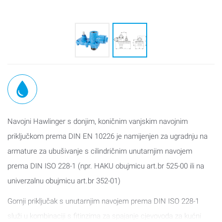
Navojni Hawlinger s donjim, koničnim vanjskim navojnim
priključkom prema DIN EN 10226 je namijenjen za ugradnju na
armature za ubušivanje s cilindričnim unutarnjim navojem
prema DIN ISO 228-1 (npr. HAKU obujmicu art.br 525-00 ili na
univerzalnu obujmicu art.br 352-01)
Gornji priključak s unutarnjim navojem prema DIN ISO 228-1
služi u kombinaciji s fitinzima za spajanje cjevovoda za kućni