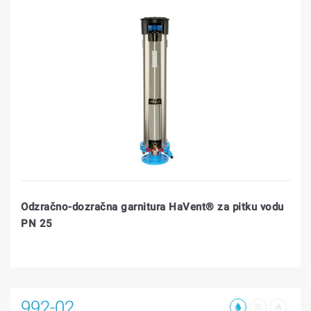
Odzračno-dozračna garnitura HaVent® za pitku vodu
PN 25
992-02