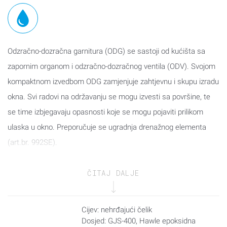
Odzračno-dozračna garnitura (ODG) se sastoji od kućišta sa
zapornim organom i odzračno-dozračnog ventila (ODV). Svojom
kompaktnom izvedbom ODG zamjenjuje zahtjevnu i skupu izradu
okna. Svi radovi na održavanju se mogu izvesti sa površine, te
se time izbjegavaju opasnosti koje se mogu pojaviti prilikom
ulaska u okno. Preporučuje se ugradnja drenažnog elementa
(art.br. 992SE).
Odzračno-dozračni ventil PN25 je primjenjiv za odzračivanje
ČITAJ DALJE
većih količina zraka pri radnim uvjetima. BEV radi u području od
0,2-25 bar.
Cijev: nehrđajući čelik
POZOR: ventil može sadržavati komprimirani zrak. Prije radova
Dosjed: GJS-400, Hawle epoksidna