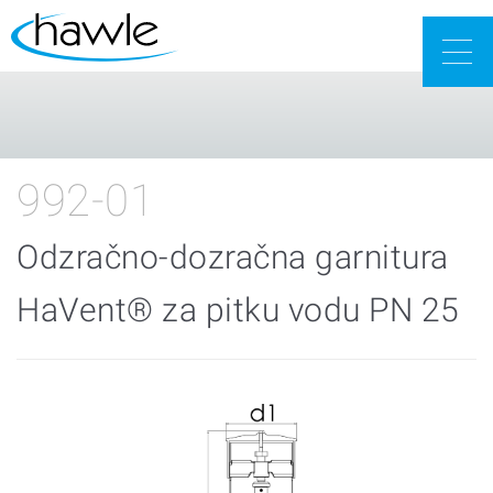
Togg
navig
992-01
Odzračno-dozračna garnitura
HaVent® za pitku vodu PN 25