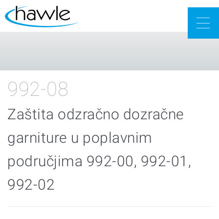
Togg
navig
992-08
Zaštita odzračno dozračne
garniture u poplavnim
područjima 992-00, 992-01,
992-02