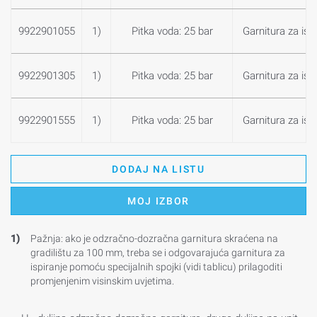
9922901055
1)
Pitka voda: 25 bar
Garnitura za isp
9922901305
1)
Pitka voda: 25 bar
Garnitura za isp
9922901555
1)
Pitka voda: 25 bar
Garnitura za isp
DODAJ NA LISTU
MOJ IZBOR
1)
Pažnja: ako je odzračno-dozračna garnitura skraćena na
gradilištu za 100 mm, treba se i odgovarajuća garnitura za
ispiranje pomoću specijalnih spojki (vidi tablicu) prilagoditi
promjenjenim visinskim uvjetima.