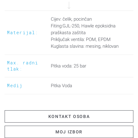
- Ispiranje cjevovoda
- Uzimanje vode
Cijev: čelik, pocinčan
Fiting:GJL-250, Hawle epoksidna
Materijal:
praškasta zaštita
Priključak ventila: POM, EPDM
Kuglasta slavina: mesing, niklovan
Max. radni
Pitka voda: 25 bar
tlak:
Medij
Pitka Voda
KONTAKT OSOBA
MOJ IZBOR