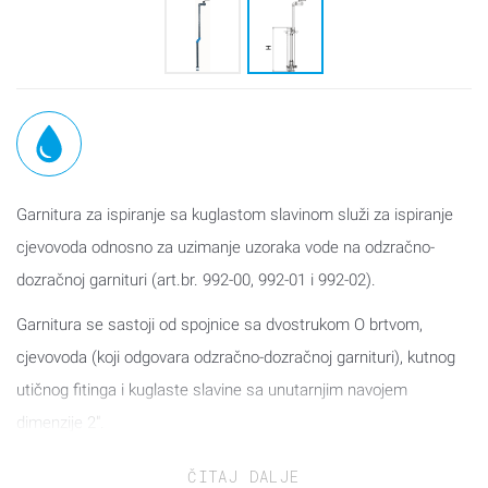
Garnitura za ispiranje sa kuglastom slavinom služi za ispiranje
cjevovoda odnosno za uzimanje uzoraka vode na odzračno-
dozračnoj garnituri (art.br. 992-00, 992-01 i 992-02).
Garnitura se sastoji od spojnice sa dvostrukom O brtvom,
cjevovoda (koji odgovara odzračno-dozračnoj garnituri), kutnog
utičnog fitinga i kuglaste slavine sa unutarnjim navojem
dimenzije 2".
Primjena:
ČITAJ DALJE