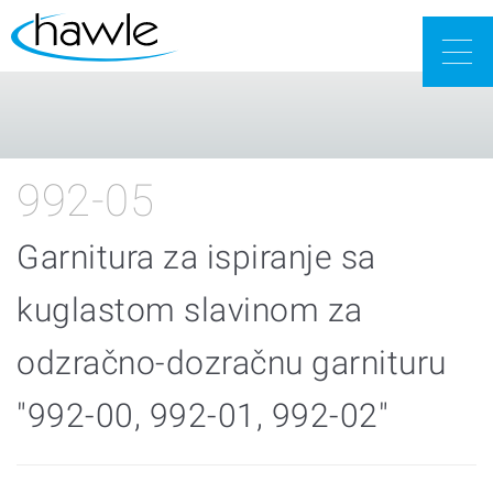
Togg
navig
992-05
Garnitura za ispiranje sa
kuglastom slavinom za
odzračno-dozračnu garnituru
"992-00, 992-01, 992-02"