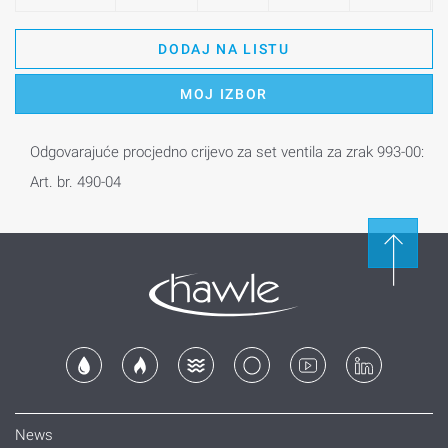
DODAJ NA LISTU
MOJ IZBOR
Odgovarajuće procjedno crijevo za set ventila za zrak 993-00:
Art. br. 490-04
News