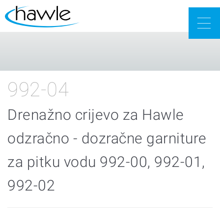
Togg
navig
992-04
Drenažno crijevo za Hawle
odzračno - dozračne garniture
za pitku vodu 992-00, 992-01,
992-02