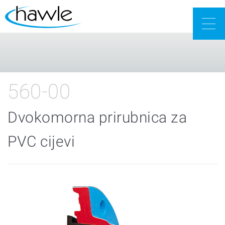
Togg
navig
560-00
Dvokomorna prirubnica za
PVC cijevi