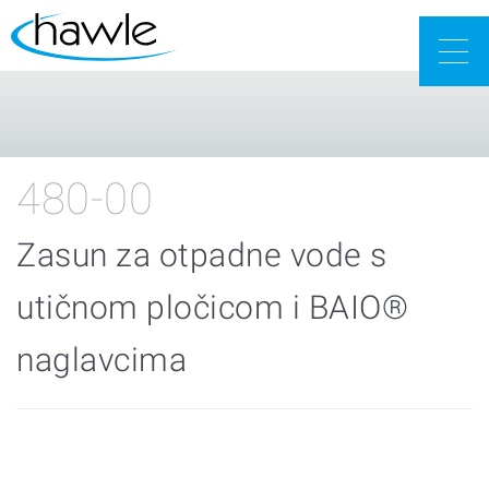
Togg
navig
480-00
Zasun za otpadne vode s
utičnom pločicom i BAIO®
naglavcima