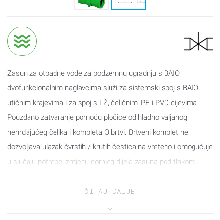
Zasun za otpadne vode za podzemnu ugradnju s BAIO
dvofunkcionalnim naglavcima služi za sistemski spoj s BAIO
utičnim krajevima i za spoj s LŽ, čeličnim, PE i PVC cijevima.
Pouzdano zatvaranje pomoću pločice od hladno valjanog
nehrđajućeg čelika i kompleta O brtvi. Brtveni komplet ne
dozvoljava ulazak čvrstih / krutih čestica na vreteno i omogućuje
u slučaju potrebe izmjenu gornjeg dijela zasuna pod tlakom.
Brtve:
ČITAJ DALJE
LŽ cijevi: BLD brtva
PE/PVC cijevi: GKS brtva