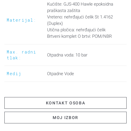
Kućište: GJS-400 Hawle epoksidna
etverokut vretena: 14,3 mm
praškasta zaštita
Vreteno: nehrđajući čelik St 1.4162
Materijal:
(Duplex)
Utična pločica: nehrđajući čelik
Brtveni komplet O brtvi: POM/NBR
Max. radni
Otpadna voda: 10 bar
tlak:
Medij
Otpadne Vode
KONTAKT OSOBA
MOJ IZBOR