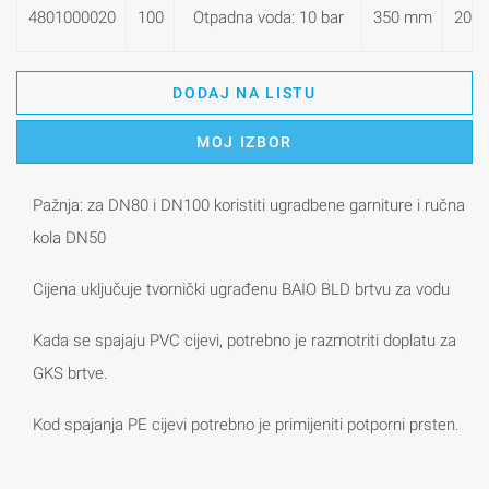
4801000020
100
Otpadna voda: 10 bar
350 mm
201
DODAJ NA LISTU
MOJ IZBOR
Pažnja: za DN80 i DN100 koristiti ugradbene garniture i ručna
kola DN50
Cijena uključuje tvornički ugrađenu BAIO BLD brtvu za vodu
Kada se spajaju PVC cijevi, potrebno je razmotriti doplatu za
GKS brtve.
Kod spajanja PE cijevi potrebno je primijeniti potporni prsten.