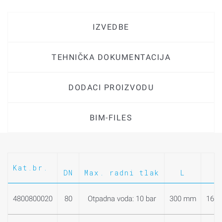
IZVEDBE
TEHNIČKA DOKUMENTACIJA
DODACI PROIZVODU
BIM-FILES
Kat.br.
DN
Max. radni tlak
L
4800800020
80
Otpadna voda: 10 bar
300 mm
163