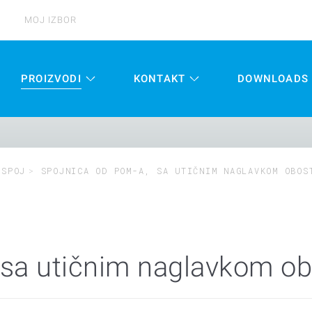
MOJ IZBOR
PROIZVODI
KONTAKT
DOWNLOADS
 SPOJ
SPOJNICA OD POM-A, SA UTIČNIM NAGLAVKOM OBOS
 sa utičnim naglavkom o