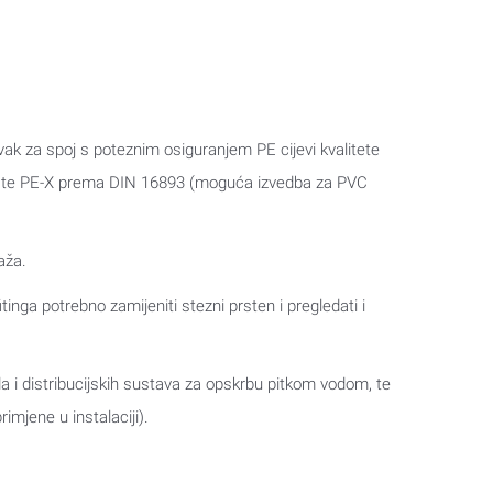
vak za spoj s poteznim osiguranjem PE cijevi kvalitete
 te PE-X prema DIN 16893 (moguća izvedba za PVC
aža.
nga potrebno zamijeniti stezni prsten i pregledati i
i distribucijskih sustava za opskrbu pitkom vodom, te
mjene u instalaciji).