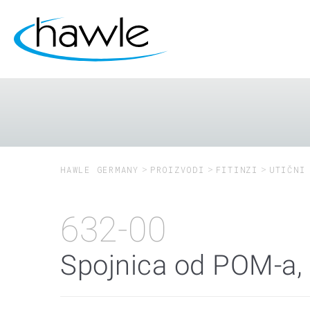
HAWLE GERMANY
PROIZVODI
FITINZI
UTIČNI
632-00
Spojnica od POM-a,