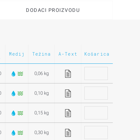
DODACI PROIZVODU
Medij
Težina
A-Text
Košarica
i
0
0,06 kg
0
0,10 kg
0
0,15 kg
0
0,30 kg