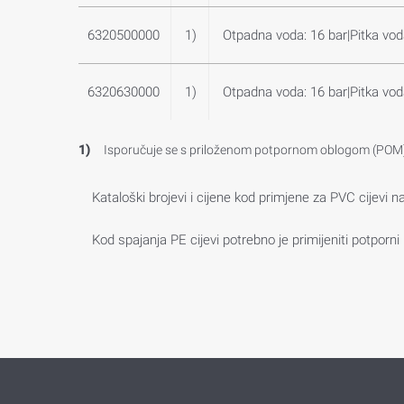
6320500000
1)
Otpadna voda: 16 bar|Pitka vod
6320630000
1)
Otpadna voda: 16 bar|Pitka vod
1)
Isporučuje se s priloženom potpornom oblogom (POM
Kataloški brojevi i cijene kod primjene za PVC cijevi na
Kod spajanja PE cijevi potrebno je primijeniti potporni