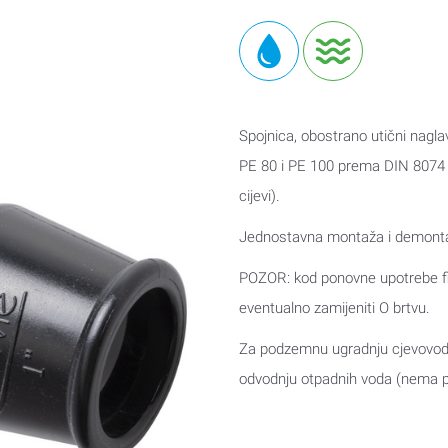
Spojnica, obostrano utični nagla
PE 80 i PE 100 prema DIN 8074
cijevi).
Jednostavna montaža i demont
POZOR: kod ponovne upotrebe fiti
eventualno zamijeniti O brtvu.
Za podzemnu ugradnju cjevovoda 
odvodnju otpadnih voda (nema pri