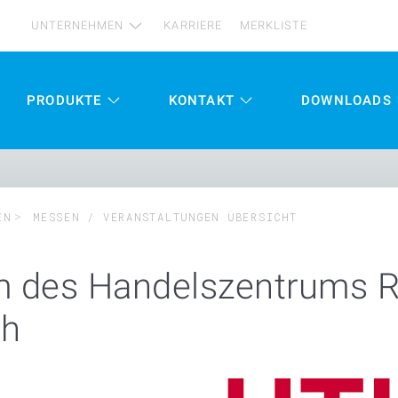
UNTERNEHMEN
KARRIERE
MERKLISTE
PRODUKTE
KONTAKT
DOWNLOADS
EN
MESSEN / VERANSTALTUNGEN ÜBERSICHT
um des Handelszentrums 
ch