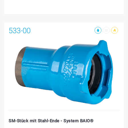
533-00
SM-Stück mit Stahl-Ende - System BAIO®