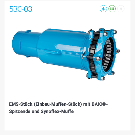
530-03
EMS-Stück (Einbau-Muffen-Stück) mit BAIO®-
Spitzende und Synoflex-Muffe