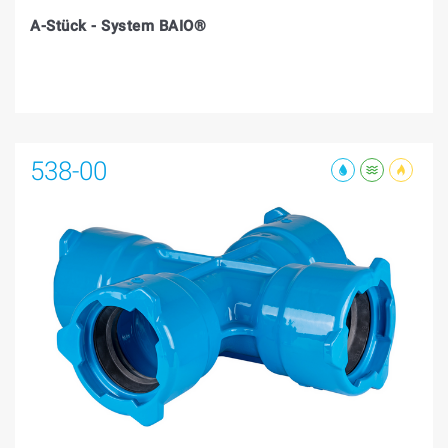
A-Stück - System BAIO®
538-00