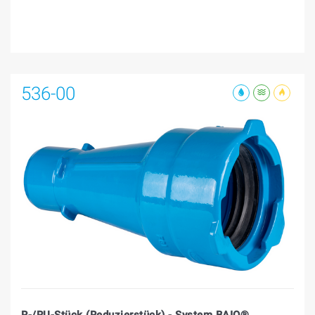
536-00