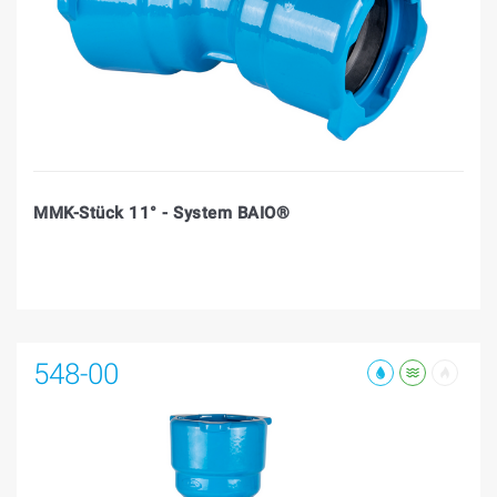
MMK-Stück 11° - System BAIO®
548-00