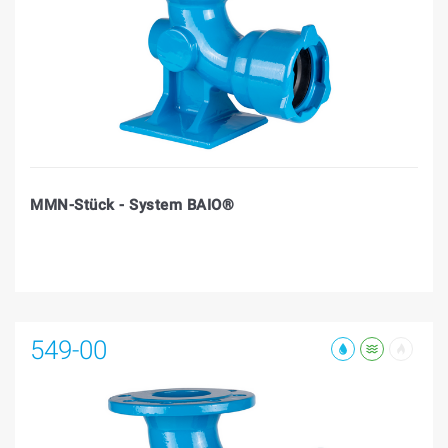
MMN-Stück - System BAIO®
549-00