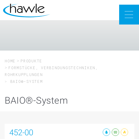
Togg
navig
HOME
PRODUKTE
FORMSTÜCKE, VERBINDUNGSTECHNIKEN,
ROHRKUPPLUNGEN
BAIO®-SYSTEM
BAIO®-System
452-00