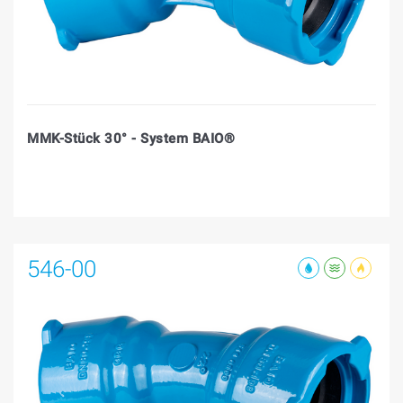
MMK-Stück 30° - System BAIO®
546-00