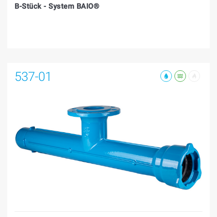
B-Stück - System BAIO®
537-01