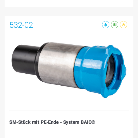
532-02
SM-Stück mit PE-Ende - System BAIO®