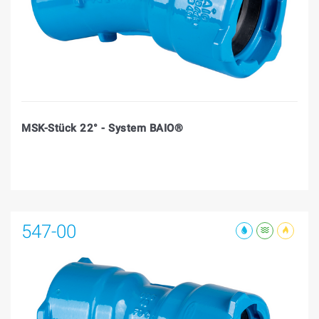
MSK-Stück 22° - System BAIO®
547-00