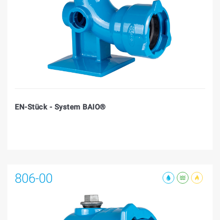
EN-Stück - System BAIO®
806-00