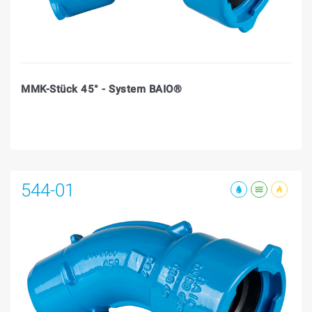
MMK-Stück 45° - System BAIO®
544-01