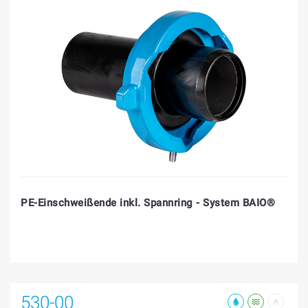
PE-Einschweißende inkl. Spannring - System BAIO®
530-00