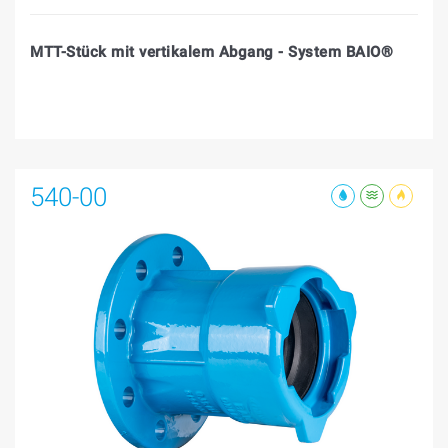
MTT-Stück mit vertikalem Abgang - System BAIO®
540-00