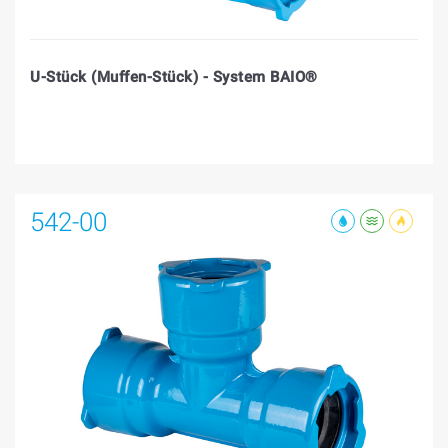
U-Stück (Muffen-Stück) - System BAIO®
542-00