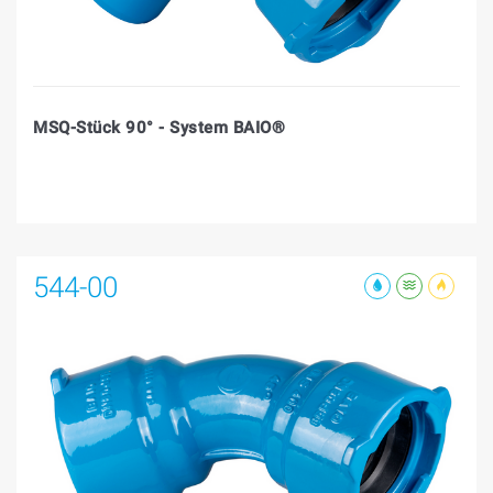
MSQ-Stück 90° - System BAIO®
544-00