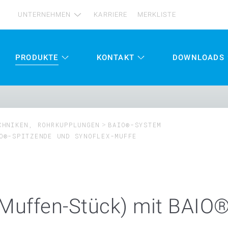
UNTERNEHMEN
KARRIERE
MERKLISTE
PRODUKTE
KONTAKT
DOWNLOADS
CHNIKEN, ROHRKUPPLUNGEN
BAIO®-SYSTEM
O®-SPITZENDE UND SYNOFLEX-MUFFE
Muffen-Stück) mit BAIO®