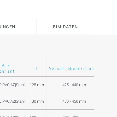
UNGEN
BIM-DATEN
für
Medi
T
Verschiebebereich S
ohrart
E|PVC|AZ|Stahl
125 mm
425 - 440 mm
E|PVC|AZ|Stahl
130 mm
430 - 450 mm