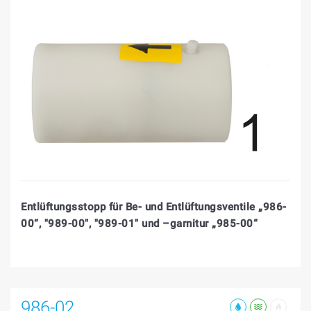
Entlüftungsstopp für Be- und Entlüftungsventile „986-
00“, "989-00", "989-01" und –garnitur „985-00“
986-02