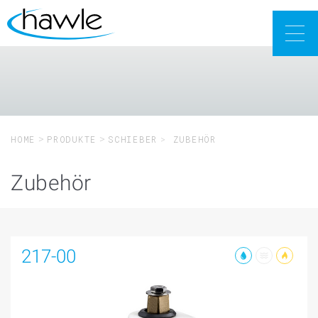
Togg
navig
HOME
PRODUKTE
SCHIEBER
ZUBEHÖR
Zubehör
217-00