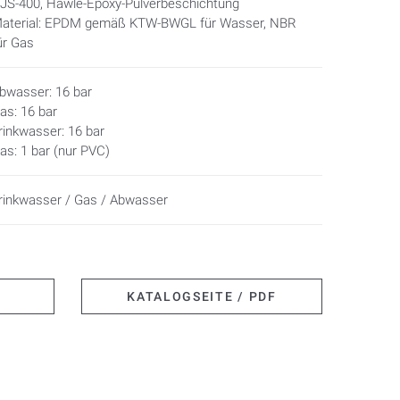
JS-400, Hawle-Epoxy-Pulverbeschichtung
aterial: EPDM gemäß KTW-BWGL für Wasser, NBR
ür Gas
bwasser: 16 bar
as: 16 bar
rinkwasser: 16 bar
as: 1 bar (nur PVC)
rinkwasser / Gas / Abwasser
KATALOGSEITE / PDF