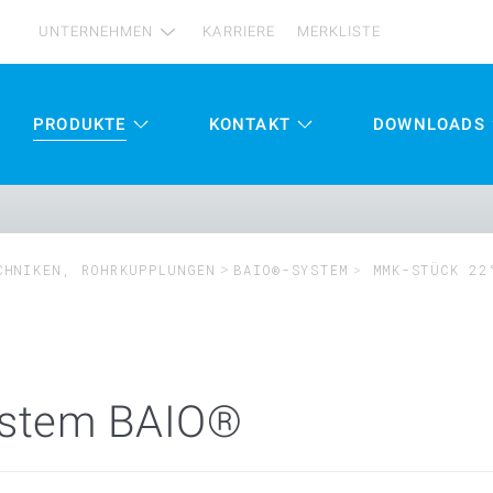
UNTERNEHMEN
KARRIERE
MERKLISTE
PRODUKTE
KONTAKT
DOWNLOADS
CHNIKEN, ROHRKUPPLUNGEN
BAIO®-SYSTEM
MMK-STÜCK 22
ystem BAIO®