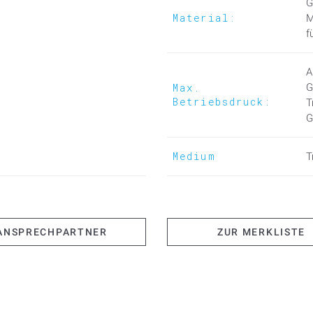
G
Material:
M
f
A
Max.
G
Betriebsdruck:
T
G
Medium
T
ANSPRECHPARTNER
ZUR MERKLISTE