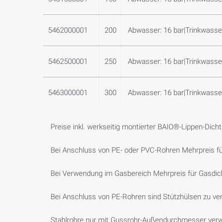
5462000001
200
Abwasser: 16 bar|Trinkwasser
5462500001
250
Abwasser: 16 bar|Trinkwasser
5463000001
300
Abwasser: 16 bar|Trinkwasser
Preise inkl. werkseitig montierter BAIO®-Lippen-Dic
Bei Anschluss von PE- oder PVC-Rohren Mehrpreis f
Bei Verwendung im Gasbereich Mehrpreis für Gasdic
Bei Anschluss von PE-Rohren sind Stützhülsen zu v
Stahlrohre nur mit Gussrohr-Außendurchmesser ver