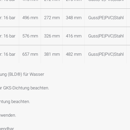
: 16 bar
496 mm
272 mm
348 mm
Guss|PE|PVC|Stahl
: 16 bar
576 mm
326 mm
416 mm
Guss|PE|PVC|Stahl
: 16 bar
657 mm
381 mm
482 mm
Guss|PE|PVC|Stahl
htung (BLD®) für Wasser
ür GKS-Dichtung beachten.
htung beachten.
erwenden.
wendbar