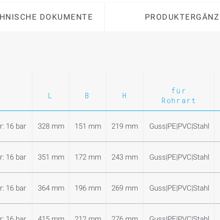
HNISCHE DOKUMENTE
PRODUKTERGÄNZ
für
L
B
H
Rohrart
: 16 bar
328 mm
151 mm
219 mm
Guss|PE|PVC|Stahl
: 16 bar
351 mm
172 mm
243 mm
Guss|PE|PVC|Stahl
: 16 bar
364 mm
196 mm
269 mm
Guss|PE|PVC|Stahl
: 16 bar
415 mm
212 mm
276 mm
Guss|PE|PVC|Stahl