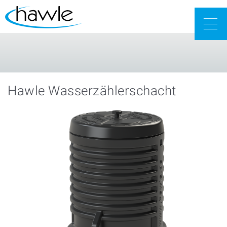
Togg
navig
Hawle Wasserzählerschacht