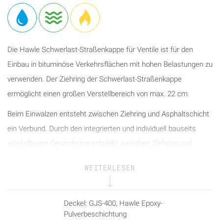
Die Hawle Schwerlast-Straßenkappe für Ventile ist für den
Einbau in bituminöse Verkehrsflächen mit hohen Belastungen zu
verwenden. Der Ziehring der Schwerlast-Straßenkappe
ermöglicht einen großen Verstellbereich von max. 22 cm.
Beim Einwalzen entsteht zwischen Ziehring und Asphaltschicht
ein Verbund. Durch den integrierten und individuell bauseits
einstellbaren Gewindering entsteht zwischen Ziehring und
Gewindering eine formschlüssige Verbindung. Somit kann ein
WEITERLESEN
Lastabtrag von Ziehring auf den Gewindering erfolgen. Über die
Gewindeverbindung des
Gewinderings und der Grundkappe wird anschließend die
Deckel: GJS-400, Hawle Epoxy-
Pulverbeschichtung
Verkehrslast auf die Grundkappe verteilt. Dadurch wird die