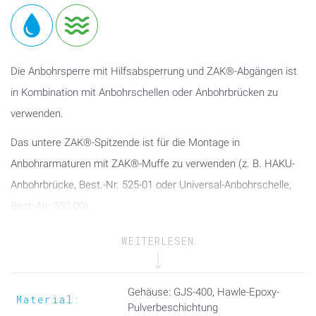
Die Anbohrsperre mit Hilfsabsperrung und ZAK®-Abgängen ist
in Kombination mit Anbohrschellen oder Anbohrbrücken zu
verwenden.
Das untere ZAK®-Spitzende ist für die Montage in
Anbohrarmaturen mit ZAK®-Muffe zu verwenden (z. B. HAKU-
Anbohrbrücke, Best.-Nr. 525-01 oder Universal-Anbohrschelle,
Best.-Nr. 352-00).
Der obere ZAK®-Muffen-Abgang dient zur formschlüssigen
WEITERLESEN
Einbindung von Armaturen und Fittings mit ZAK®-Spitzende.
In Kombination mit einem Anbohrgerät (z. B. Hawle Anbohrgerät
Gehäuse: GJS-400, Hawle-Epoxy-
Material:
„Hawlomat“ für Trinkwasser, Best.-Nr. 830-00) ermöglicht das
Pulverbeschichtung