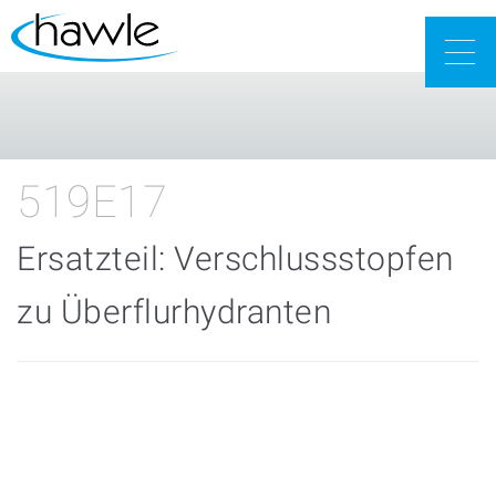
Togg
navig
519E17
Ersatzteil: Verschlussstopfen
zu Überflurhydranten