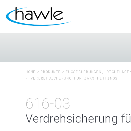
HOME
PRODUKTE
ZUGSICHERUNGEN, DICHTUNGE
VERDREHSICHERUNG FÜR ZAK®-FITTINGS
616-03
Verdrehsicherung fü