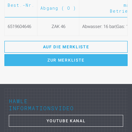
Best.-Nr.
ma
Abgang ( O )
Betrieb
6519604646
ZAK 46
Abwasser: 16 bar|Gas: 10 
AUF DIE MERKLISTE
ZUR MERKLISTE
HAWLE
INFORMATIONSVIDEO
YOUTUBE KANAL