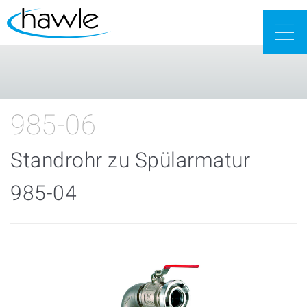
Togg
navig
985-06
Standrohr zu Spülarmatur
985-04