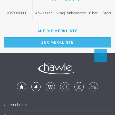
9858300000
Abwasser: 16 bar|Trinkwasser: 16 bar
Storz 
AUF DIE MERKLISTE
ZUR MERKLISTE
Unternehmen