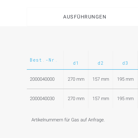
AUSFÜHRUNGEN
Best.-Nr.
d1
d2
d3
2000040000
270 mm
157 mm
195 mm
2000040030
270 mm
157 mm
195 mm
Artikelnummern für Gas auf Anfrage.