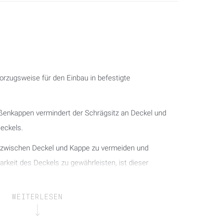
orzugsweise für den Einbau in befestigte
enkappen vermindert der Schrägsitz an Deckel und
eckels.
n zwischen Deckel und Kappe zu vermeiden und
arkeit des Deckels zu gewährleisten, ist dieser
WEITERLESEN
tift mit Splint und Unterlegscheibe mit der Kappe