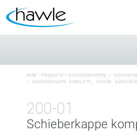
HOME
PRODUKTE
STRASSENKAPPEN / SCHACHTAB
SCHIEBERKAPPE KOMPLETT, STARRE AUSFÜHRU
200-01
Schieberkappe kompl