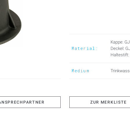
Baugröße: in Anlehnung an DIN
Kappe: GJ
Material:
Deckel: G
Haltestift
Medium
Trinkwass
ANSPRECHPARTNER
ZUR MERKLISTE