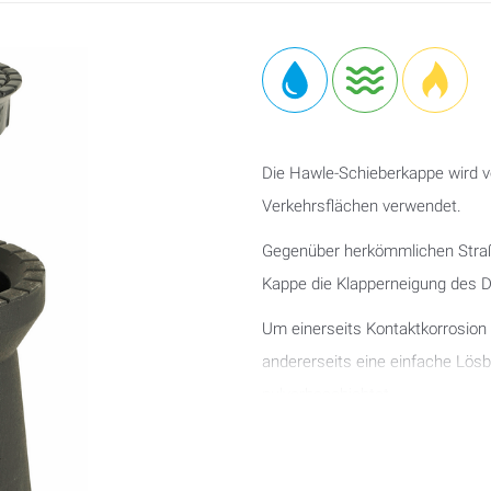
Die Hawle-Schieberkappe wird v
Verkehrsflächen verwendet.
Gegenüber herkömmlichen Straß
Kappe die Klapperneigung des D
Um einerseits Kontaktkorrosio
andererseits eine einfache Lösb
pulverbeschichtet.
Der Deckel ist über einen Haltes
verbunden.