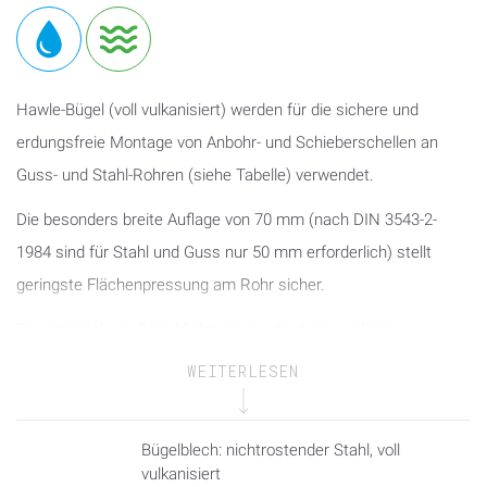
Hawle-Bügel (voll vulkanisiert) werden für die sichere und
erdungsfreie Montage von Anbohr- und Schieberschellen an
Guss- und Stahl-Rohren (siehe Tabelle) verwendet.
Die besonders breite Auflage von 70 mm (nach DIN 3543-2-
1984 sind für Stahl und Guss nur 50 mm erforderlich) stellt
geringste Flächenpressung am Rohr sicher.
Die mitgelieferte Satteldichtung gleicht den jeweiligen
Rohrdurchmesser zur Anbohrschelle aus und dichtet somit die
WEITERLESEN
Anbohrung zuverlässig ab.
Hinweis zu Doppelbügel-Schellen: Es sind immer zwei Bügel
Bügelblech: nichtrostender Stahl, voll
(Haltestücke) und eine Spezialsatteldichtung notwendig - Bitte
vulkanisiert