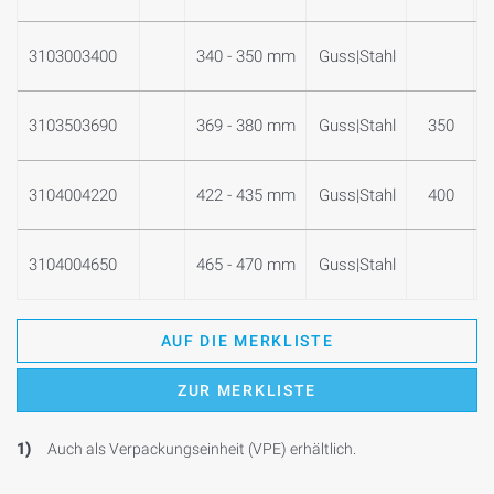
3103003400
340 - 350 mm
Guss|Stahl
3103503690
369 - 380 mm
Guss|Stahl
350
3104004220
422 - 435 mm
Guss|Stahl
400
3104004650
465 - 470 mm
Guss|Stahl
AUF DIE MERKLISTE
ZUR MERKLISTE
1)
Auch als Verpackungseinheit (VPE) erhältlich.