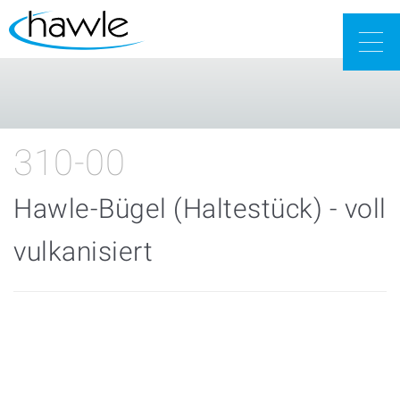
Togg
navig
310-00
Hawle-Bügel (Haltestück) - voll
vulkanisiert