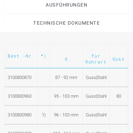
AUSFÜHRUNGEN
TECHNISCHE DOKUMENTE
Best.-Nr.
*)
für
d
Guss
Rohrart
3100800870
87 - 92 mm
Guss|Stahl
3100800960
95 - 103 mm
Guss|Stahl
80
3100800980
1)
96 - 103 mm
Guss|Stahl