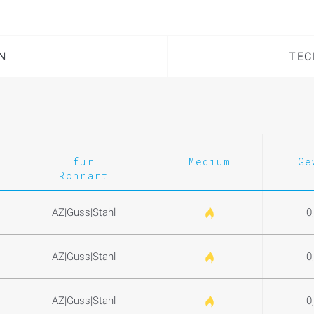
N
TEC
für
Medium
Ge
Rohrart
AZ|Guss|Stahl
0
AZ|Guss|Stahl
0
AZ|Guss|Stahl
0