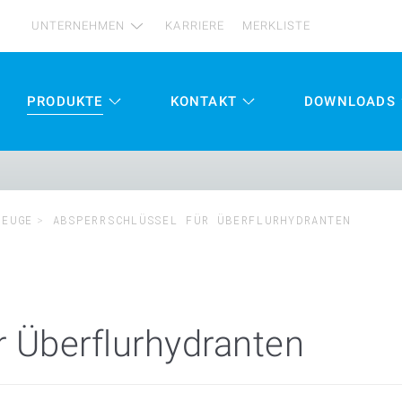
UNTERNEHMEN
KARRIERE
MERKLISTE
PRODUKTE
KONTAKT
DOWNLOADS
ZEUGE
ABSPERRSCHLÜSSEL FÜR ÜBERFLURHYDRANTEN
r Überflurhydranten