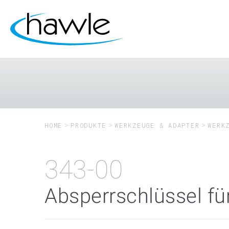
HOME
PRODUKTE
WERKZEUGE & ADAPTER
WERK
343-00
Absperrschlüssel fü