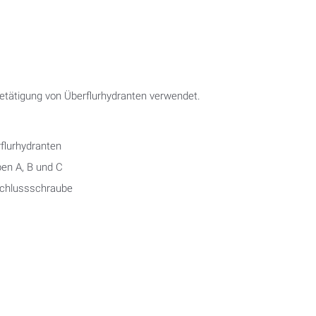
Betätigung von Überflurhydranten verwendet.
flurhydranten
pen A, B und C
rschlussschraube