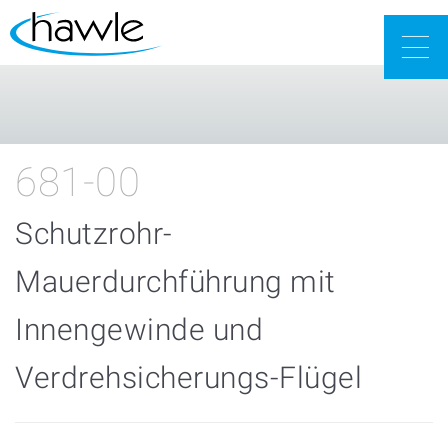
Togg
navig
681-00
Schutzrohr-
Mauerdurchführung mit
Innengewinde und
Verdrehsicherungs-Flügel