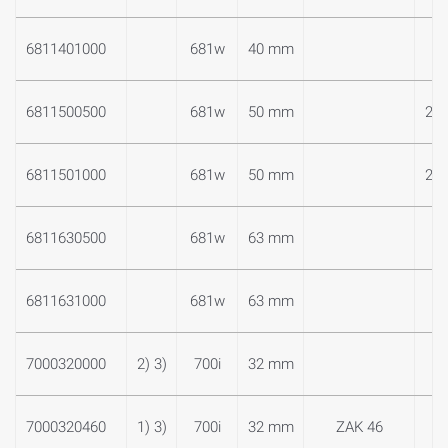
6811401000
681w
40 mm
2
6811500500
681w
50 mm
2 1
6811501000
681w
50 mm
2 1
6811630500
681w
63 mm
3
6811631000
681w
63 mm
3
7000320000
2) 3)
700i
32 mm
1
7000320460
1) 3)
700i
32 mm
ZAK 46