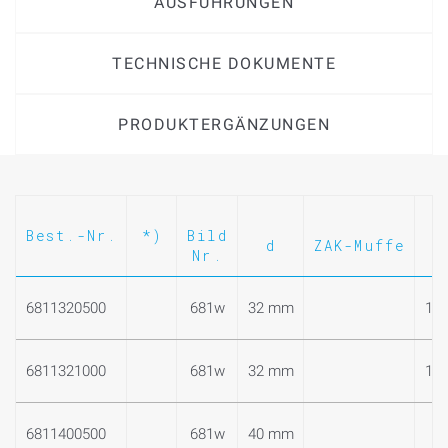
AUSFÜHRUNGEN
TECHNISCHE DOKUMENTE
PRODUKTERGÄNZUNGEN
Best.-Nr.
*)
Bild
d
ZAK-Muffe
I
Nr.
6811320500
681w
32 mm
1 1
6811321000
681w
32 mm
1 1
6811400500
681w
40 mm
2