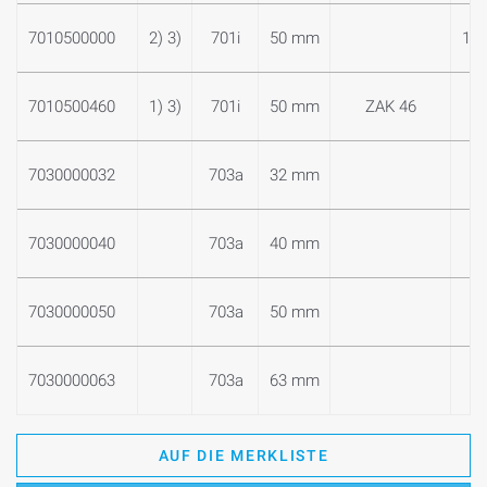
7010500000
2) 3)
701i
50 mm
1 1
7010500460
1) 3)
701i
50 mm
ZAK 46
7030000032
703a
32 mm
7030000040
703a
40 mm
7030000050
703a
50 mm
7030000063
703a
63 mm
AUF DIE MERKLISTE