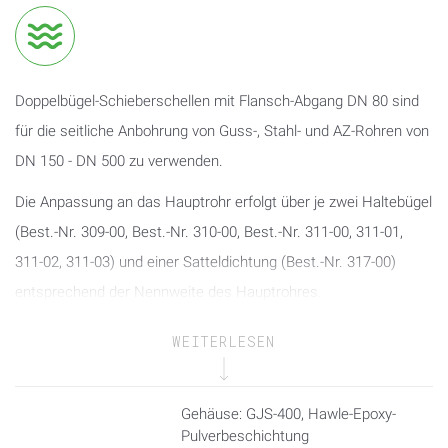
Doppelbügel-Schieberschellen mit Flansch-Abgang DN 80 sind
für die seitliche Anbohrung von Guss-, Stahl- und AZ-Rohren von
DN 150 - DN 500 zu verwenden.
Die Anpassung an das Hauptrohr erfolgt über je zwei Haltebügel
(Best.-Nr. 309-00, Best.-Nr. 310-00, Best.-Nr. 311-00, 311-01,
311-02, 311-03) und einer Satteldichtung (Best.-Nr. 317-00)
entsprechend der Nennweite des Hauptrohres.
Zuverlässige und dichte Absperrfunktion durch Steckscheibe
WEITERLESEN
aus hartgewalztem, nichtrostendem Stahl und O-Ring-
Dichtungspaket. Das Dichtungspaket verhindert das Anbacken
Gehäuse: GJS-400, Hawle-Epoxy-
von Feststoffen an die Spindel und ermöglicht im Sanierungsfall
Pulverbeschichtung