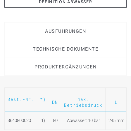
DEFINITION ABWASSER
AUSFÜHRUNGEN
TECHNISCHE DOKUMENTE
PRODUKTERGÄNZUNGEN
Best.-Nr.
*)
max.
DN
L
Betriebsdruck
3640800020
1)
80
Abwasser: 10 bar
245 mm