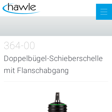
Togg
navig
364-00
Doppelbügel-Schieberschelle
mit Flanschabgang