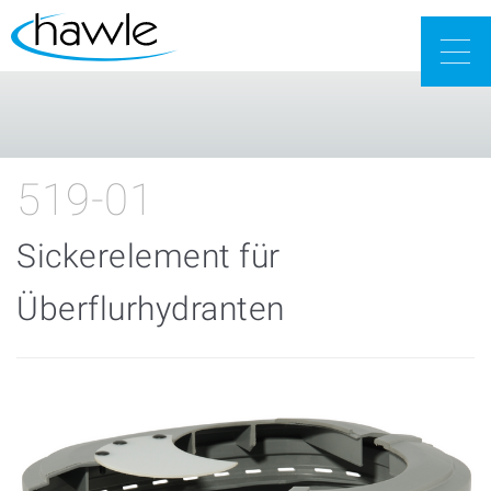
Togg
navig
519-01
Sickerelement für
Überflurhydranten