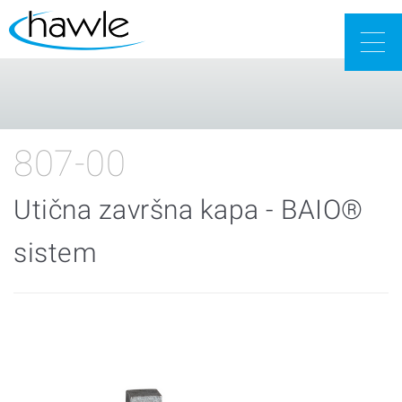
Togg
navig
807-00
Utična završna kapa - BAIO®
sistem