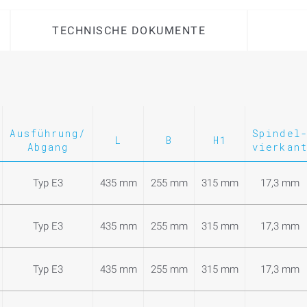
TECHNISCHE DOKUMENTE
Ausführung/
Spindel
L
B
H1
Abgang
vierkan
Typ E3
435 mm
255 mm
315 mm
17,3 mm
Typ E3
435 mm
255 mm
315 mm
17,3 mm
Typ E3
435 mm
255 mm
315 mm
17,3 mm