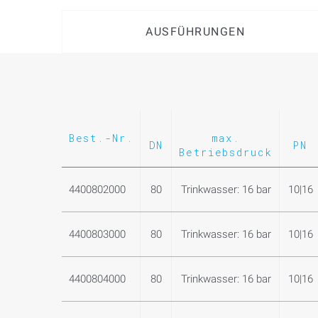
AUSFÜHRUNGEN
Best.-Nr.
max.
DN
PN
Betriebsdruck
4400802000
80
Trinkwasser: 16 bar
10|16
4400803000
80
Trinkwasser: 16 bar
10|16
4400804000
80
Trinkwasser: 16 bar
10|16