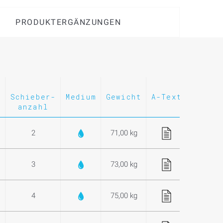
PRODUKTERGÄNZUNGEN
-
Schieber-
Medium
Gewicht
A-Text
Merkli
t
anzahl
2
71,00 kg
3
73,00 kg
4
75,00 kg