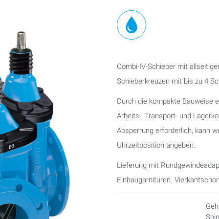
Combi-IV-Schieber mit allseiti
Schieberkreuzen mit bis zu 4 S
Durch die kompakte Bauweise er
Arbeits-, Transport- und Lager
Absperrung erforderlich, kann we
Uhrzeitposition angeben.
Lieferung mit Rundgewindeadapt
Einbaugarnituren. Vierkantscho
Geh
Spin