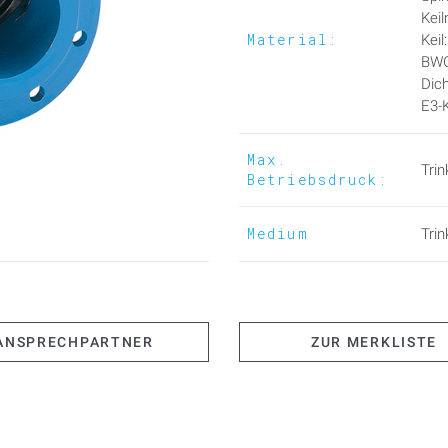
Kei
Material:
Kei
BWG
Dic
E3-
Max.
Trin
Betriebsdruck:
Medium
Tri
ANSPRECHPARTNER
ZUR MERKLISTE