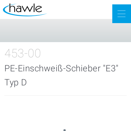
Togg
navig
453-00
PE-Einschweiß-Schieber "E3"
Typ D