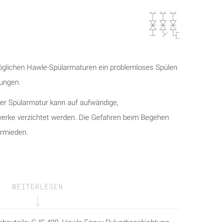
öglichen Hawle-Spülarmaturen ein problemloses Spülen
tungen.
er Spülarmatur kann auf aufwändige,
erke verzichtet werden. Die Gefahren beim Begehen
rmieden.
7
WEITERLESEN
g 90° für PE-Rohre (DIN 8074 / EN 12201) und PE-X
auch für PVC-Rohre (DIN EN ISO 1452-2).