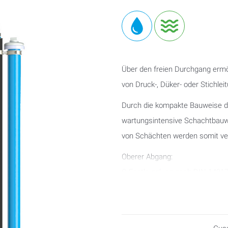
Über den freien Durchgang erm
von Druck-, Düker- oder Stichlei
Durch die kompakte Bauweise d
wartungsintensive Schachtbauw
von Schächten werden somit ve
Oberer Abgang:
C-Festkupplung nach DIN 1431
Unterer Abgang:
Flansch oder Winkel-Steckfittin
(DIN 16893) sowie auf Anfrage 