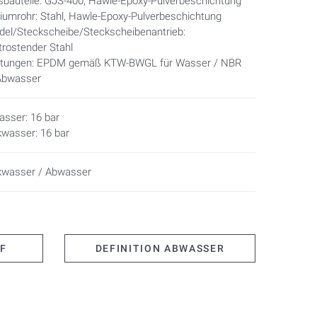
bauteile: GJS-400, Hawle-Epoxy-Pulverbeschichtung
umrohr: Stahl, Hawle-Epoxy-Pulverbeschichtung
del/Steckscheibe/Steckscheibenantrieb:
rungsfunktion für Trinkwasser sind nicht für den
trostender Stahl
htungen: EPDM gemäß KTW-BWGL für Wasser / NBR
rgesehen.
Abwasser
asser im Grundwasserbereich eingesetzt, ist die
ung zu wählen.
sser: 16 bar
kwasser: 16 bar
kwasser / Abwasser
DF
DEFINITION ABWASSER