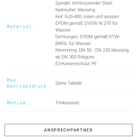
motorisierte Drehantriebe (auf Anfrage) erfolgen.
Spindel: nichtrostender Stahl
Keilmutter: Messing
Flanschanschlussmaße: gemäß EN 1092-2
Keil: GJS-400, innen und aussen
EPDM gemäß DVGW W 270 für
Material:
Wasser
Dichtungen: EPDM gemäß KTW-
BWGL für Wasser
Klemmring: DN 50 - DN 250 Messing,
ab DN 300 Rotguss
E3-Kantenschutz: PE
Max.
Siehe Tabelle
Betriebsdruck:
Medium
Trinkwasser
ANSPRECHPARTNER