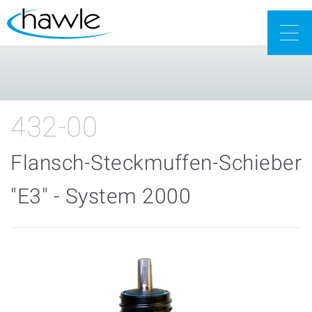
Togg
navig
432-00
Flansch-Steckmuffen-Schieber
"E3" - System 2000