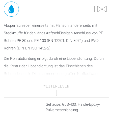
Absperrschieber, einerseits mit Flansch, andererseits mit
Steckmuffe für den längskraftschlüssigen Anschluss von PE-
Rohren PE 80 und PE 100 (EN 12201, DIN 8074) und PVC-
Rohren (DIN EN ISO 1452-2).
Die Rohrabdichtung erfolgt durch eine Lippendichtung. Durch
die Kontur der Lippendichtung ist das Einschieben des
Rohrendes in die Dichtkammer ohne großen Kraftaufwand
möglich. Die Zugsicherung wirkt getrennt von der
WEITERLESEN
Rohrabdichtung und wird durch das Festziehen des
Spannringes erreicht.
Gehäuse: GJS-400, Hawle-Epoxy-
Die Betätigung kann über Handrad, Einbaugarnitur oder
Pulverbeschichtung